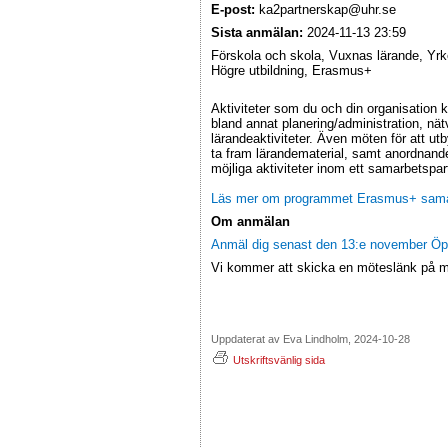
E-post:
ka2partnerskap@uhr.se
Sista anmälan:
2024-11-13 23:59
Förskola och skola, Vuxnas lärande, Yrk
Högre utbildning, Erasmus+
Aktiviteter som du och din organisation k
bland annat planering/administration, n
lärandeaktiviteter. Även möten för att ut
ta fram lärandematerial, samt anordnand
möjliga aktiviteter inom ett samarbetspa
Läs mer om programmet Erasmus+ sama
Om anmälan
Anmäl dig senast den 13:e november Öpp
Vi kommer att skicka en möteslänk på 
Uppdaterat av Eva Lindholm, 2024-10-28
Utskriftsvänlig sida