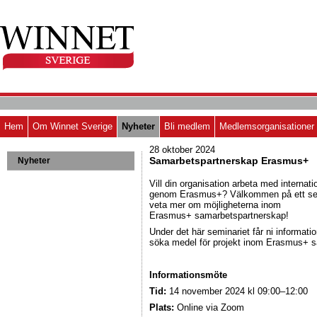
Hem
Om Winnet Sverige
Nyheter
Bli medlem
Medlemsorganisationer
28 oktober 2024
Samarbetspartnerskap Erasmus+
Nyheter
Vill din organisation arbeta med internat
genom Erasmus+? Välkommen på ett sem
veta mer om möjligheterna inom
Erasmus+ samarbetspartnerskap!
Under det här seminariet får ni informati
söka medel för projekt inom Erasmus+ 
Informationsmöte
Tid:
14 november 2024 kl 09:00–12:00
Plats:
Online via Zoom