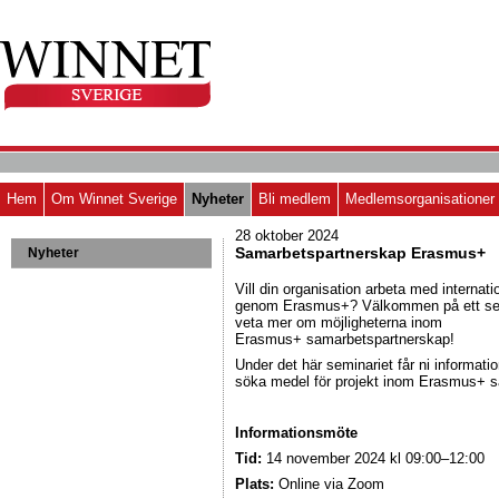
Hem
Om Winnet Sverige
Nyheter
Bli medlem
Medlemsorganisationer
28 oktober 2024
Samarbetspartnerskap Erasmus+
Nyheter
Vill din organisation arbeta med internat
genom Erasmus+? Välkommen på ett sem
veta mer om möjligheterna inom
Erasmus+ samarbetspartnerskap!
Under det här seminariet får ni informati
söka medel för projekt inom Erasmus+ 
Informationsmöte
Tid:
14 november 2024 kl 09:00–12:00
Plats:
Online via Zoom