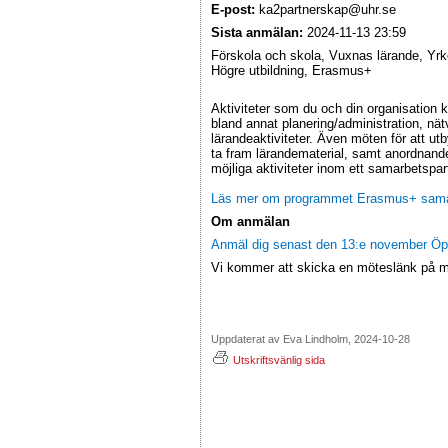
E-post:
ka2partnerskap@uhr.se
Sista anmälan:
2024-11-13 23:59
Förskola och skola, Vuxnas lärande, Yrk
Högre utbildning, Erasmus+
Aktiviteter som du och din organisation k
bland annat planering/administration, n
lärandeaktiviteter. Även möten för att ut
ta fram lärandematerial, samt anordnand
möjliga aktiviteter inom ett samarbetspa
Läs mer om programmet Erasmus+ sama
Om anmälan
Anmäl dig senast den 13:e november Öpp
Vi kommer att skicka en möteslänk på 
Uppdaterat av Eva Lindholm, 2024-10-28
Utskriftsvänlig sida