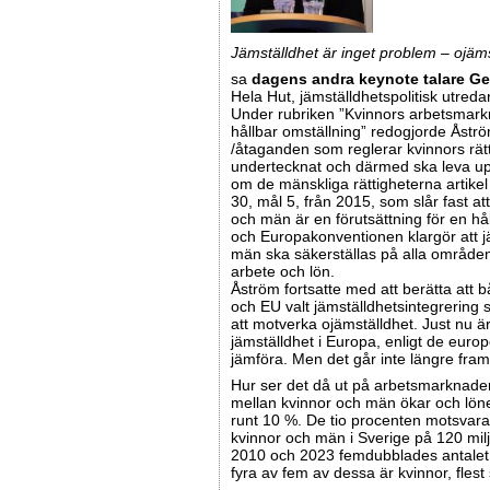
Jämställdhet är inget problem – ojäms
sa
dagens andra keynote talare Ge
Hela Hut, jämställdhetspolitisk utredar
Under rubriken ”Kvinnors arbetsmarkn
hållbar omställning” redogjorde Åströ
/åtaganden som reglerar kvinnors rätt 
undertecknat och därmed ska leva upp 
om de mänskliga rättigheterna artikel
30, mål 5, från
2015, som slår fast att
och män är en förutsättning för en hål
och Europakonventionen klargör att j
män ska säkerställas på alla områden,
arbete och lön.
Åström fortsatte med att berätta att 
och EU valt jämställdhetsintegrering 
att motverka ojämställdhet. Just nu ä
jämställdhet i Europa, enligt de europ
jämföra. Men det går inte längre fram
Hur ser det då ut på arbetsmarknaden
mellan kvinnor och män ökar och lönes
runt 10 %. De tio procenten motsvar
kvinnor och män i Sverige på 120 mil
2010 och 2023 femdubblades antalet s
fyra av fem av dessa är kvinnor, flest 