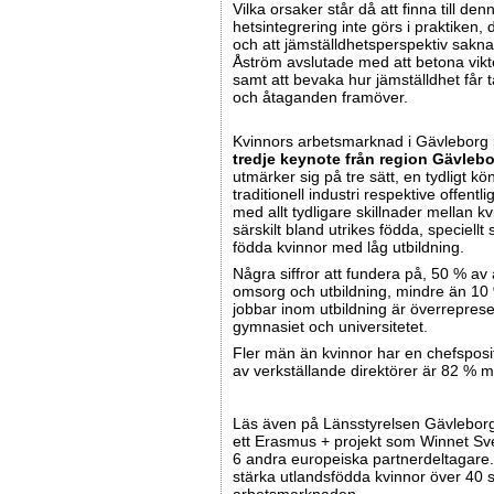
Vilka orsaker står då att finna till den
hetsintegrering inte görs i praktiken, 
och att jämställdhetsperspektiv saknas
Åström avslutade med att betona vikt
samt att bevaka hur jämställdhet får ta
och åtaganden framöver.
Kvinnors arbetsmarknad i Gävleborg
tredje keynote från region Gävleb
utmärker sig på tre sätt, en tydligt
traditionell industri respektive offentl
med allt tydligare skillnader mellan 
särskilt bland utrikes födda, speciellt 
födda kvinnor med låg utbildning.
Några siffror att fundera på, 50 % av 
omsorg och utbildning, mindre än 1
jobbar inom utbildning är överrepres
gymnasiet och universitetet.
Fler män än kvinnor har en chefsposit
av verkställande direktörer är 82 % 
Läs även på Länsstyrelsen Gävlebo
ett Erasmus + projekt som Winnet Sv
6 andra europeiska partnerdeltagare
stärka utlandsfödda kvinnor över 40 so