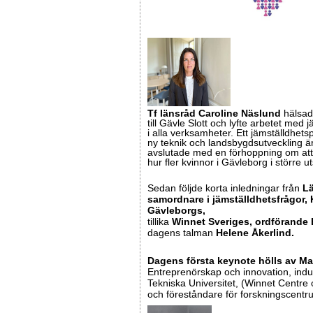
Tf länsråd Caroline Näslund
hälsad
till Gävle Slott och lyfte arbetet med 
i alla verksamheter. Ett jämställdhets
ny teknik och landsbygdsutveckling ä
avslutade med en förhoppning om att 
hur fler kvinnor i Gävleborg i större 
Sedan följde korta inledningar från
Lä
samordnare i jämställdhetsfrågor, 
Gävleborgs,
tillika
Winnet Sveriges, ordförande 
dagens talman
Helene Åkerlind.
Dagens första keynote hölls av M
Entreprenörskap och innovation, indus
Tekniska Universitet, (Winnet Centre
och föreståndare för forskningscentr