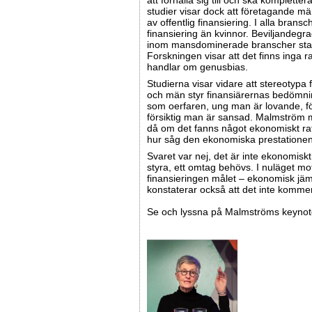
att förhålla sig till och ska komplett
studier visar dock att företagande m
av offentlig finansiering. I alla bran
finansiering än kvinnor. Beviljandegra
inom mansdominerade branscher sta
Forskningen visar att det finns inga ra
handlar om genusbias.
Studierna visar vidare att stereotypa 
och män styr finansiärernas bedömni
som oerfaren, ung man är lovande, för
försiktig man är sansad. Malmström m
då om det fanns något ekonomiskt rati
hur såg den ekonomiska prestationen
Svaret var nej, det är inte ekonomiskt 
styra, ett omtag behövs. I nuläget mo
finansieringen målet – ekonomisk jä
konstaterar också att det inte kommer 
Se och lyssna på Malmströms keynot