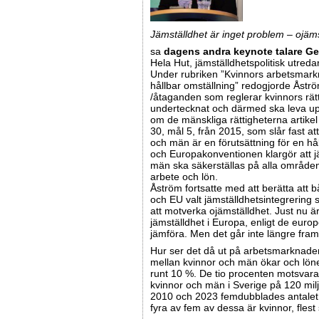
Jämställdhet är inget problem – ojäms
sa
dagens andra keynote talare Ge
Hela Hut, jämställdhetspolitisk utredar
Under rubriken ”Kvinnors arbetsmarkn
hållbar omställning” redogjorde Åströ
/åtaganden som reglerar kvinnors rätt 
undertecknat och därmed ska leva upp 
om de mänskliga rättigheterna artikel
30, mål 5, från
2015, som slår fast att
och män är en förutsättning för en hål
och Europakonventionen klargör att j
män ska säkerställas på alla områden,
arbete och lön.
Åström fortsatte med att berätta att 
och EU valt jämställdhetsintegrering 
att motverka ojämställdhet. Just nu ä
jämställdhet i Europa, enligt de europ
jämföra. Men det går inte längre fram
Hur ser det då ut på arbetsmarknaden
mellan kvinnor och män ökar och lönes
runt 10 %. De tio procenten motsvar
kvinnor och män i Sverige på 120 mil
2010 och 2023 femdubblades antalet s
fyra av fem av dessa är kvinnor, flest 