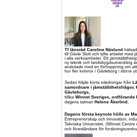
Tf länsråd Caroline Näslund
hälsad
till Gävle Slott och lyfte arbetet med 
i alla verksamheter. Ett jämställdhets
ny teknik och landsbygdsutveckling ä
avslutade med en förhoppning om att 
hur fler kvinnor i Gävleborg i större 
Sedan följde korta inledningar från
Lä
samordnare i jämställdhetsfrågor, 
Gävleborgs,
tillika
Winnet Sveriges, ordförande 
dagens talman
Helene Åkerlind.
Dagens första keynote hölls av M
Entreprenörskap och innovation, indus
Tekniska Universitet, (Winnet Centre
och föreståndare för forskningscentr