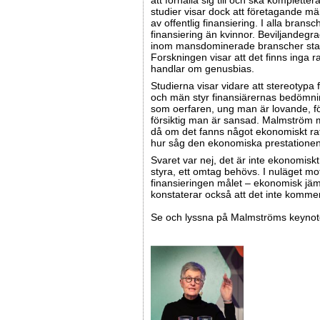
att förhålla sig till och ska komplett
studier visar dock att företagande m
av offentlig finansiering. I alla bran
finansiering än kvinnor. Beviljandegra
inom mansdominerade branscher sta
Forskningen visar att det finns inga ra
handlar om genusbias.
Studierna visar vidare att stereotypa 
och män styr finansiärernas bedömni
som oerfaren, ung man är lovande, för
försiktig man är sansad. Malmström m
då om det fanns något ekonomiskt rati
hur såg den ekonomiska prestationen
Svaret var nej, det är inte ekonomiskt 
styra, ett omtag behövs. I nuläget mo
finansieringen målet – ekonomisk jä
konstaterar också att det inte kommer 
Se och lyssna på Malmströms keynot