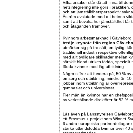
Vilka orsaker står då att finna till den
hetsintegrering inte görs i praktiken, 
och att jämställdhetsperspektiv saknas
Åström avslutade med att betona vikt
samt att bevaka hur jämställdhet får ta
och åtaganden framöver.
Kvinnors arbetsmarknad i Gävleborg
tredje keynote från region Gävleb
utmärker sig på tre sätt, en tydligt
traditionell industri respektive offentl
med allt tydligare skillnader mellan 
särskilt bland utrikes födda, speciellt 
födda kvinnor med låg utbildning.
Några siffror att fundera på, 50 % av 
omsorg och utbildning, mindre än 1
jobbar inom utbildning är överrepres
gymnasiet och universitetet.
Fler män än kvinnor har en chefsposit
av verkställande direktörer är 82 % 
Läs även på Länsstyrelsen Gävlebo
ett Erasmus + projekt som Winnet Sv
6 andra europeiska partnerdeltagare
stärka utlandsfödda kvinnor över 40 so