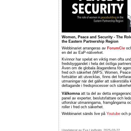
Women, Peace and Security - The Rol
the Eastern Partnership Region
Webbinariet arrangeras av
ForumCiv
oc
en del av EaP-nätverket.
Kvinnor har spelat en viktig men ofta unde
fredsbyggandet i hela det östliga partner
Även om de globala åtagandena för agend
fred och säkerhet (WPS; Women, Peace 
fortsätter att utvecklas, finns det fortfa
utmaningar när det gäller att säkerställa
deltagande i fredsprocesser och säkerhe
Välkomna
att ta del av detta engagera
panel av experter, beslutsfattare och leda
utforskar utmaningarna, framgångarna oc
roller i fred och säkerhet.
Webbinariet sänds live på
Youtube
och 
Uppdaterat av Eva Lindholm, 2025-03-22