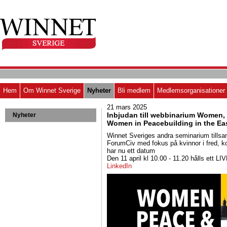
Hem
Om Winnet Sverige
Nyheter
Bli medlem
Medlemsorganisationer
21 mars 2025
Inbjudan till webbinarium Women, 
Nyheter
Women in Peacebuilding in the Ea
Winnet Sveriges andra seminarium till
ForumCiv med fokus på kvinnor i fred, ko
har nu ett datum
Den 11 april kl 10.00 - 11.20 hålls ett L
LinkedIn