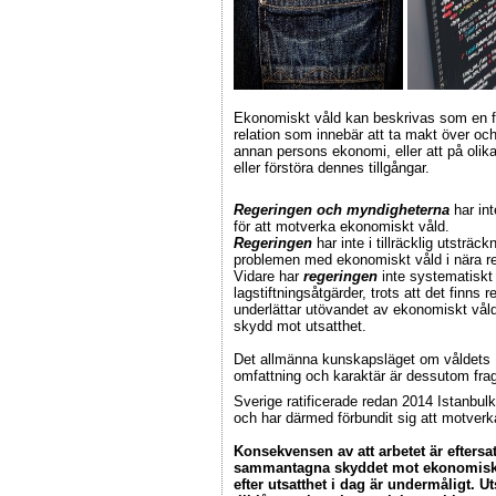
Ekonomiskt våld kan beskrivas som en f
relation som innebär att ta makt över oc
annan persons ekonomi, eller att på olika
eller förstöra dennes tillgångar.
Regeringen och myndigheterna
har int
för att motverka ekonomiskt våld.
Regeringen
har inte i tillräcklig utstr
problemen med ekonomiskt våld i nära rel
Vidare har
regeringen
inte systematiskt 
lagstiftningsåtgärder, trots att det finns
underlättar utövandet av ekonomiskt våld 
skydd mot utsatthet.
Det allmänna kunskapsläget om våldets
omfattning och karaktär är dessutom fra
Sverige ratificerade redan 2014 Istanbul
och har därmed förbundit sig att motver
Konsekvensen av att arbetet är eftersatt
sammantagna skyddet mot ekonomiskt
efter utsatthet i dag är undermåligt. U