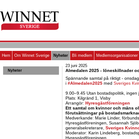
Hem
Om Winnet Sverige
Nyheter
Bli medlem
Medlemsorganisationer
23 juni 2025
Almedalen 2025 - löneskillnader o
Nyheter
Spännande samtal på riktigt - onsdag
hashtag
i
#
Almedalen2025
 med
Sveriges Kvi
9.00–9.45 Utan bostadspolitik, ingen 
Plats: Kilgränd 1, Visby
Arrangör:
Hyresgästföreningen
Ett samtal om kvinnor och mäns ol
förutsättningar på bostadsmarkna
Medverkande: Marie Linder, förbund
Hyresgäst­föreningen, Susannah Sjöb
generalsekreterare,
Sveriges Kvinn
Moderator: Karin Lindeberg, bostadspo
Hyresgäst­föreningen.