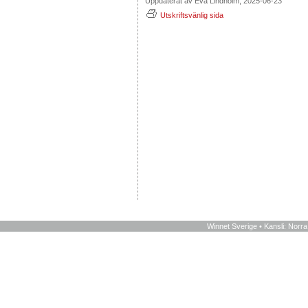
Uppdaterat av Eva Lindholm, 2025-06-23
Utskriftsvänlig sida
Winnet Sverige • Kansli: Norr