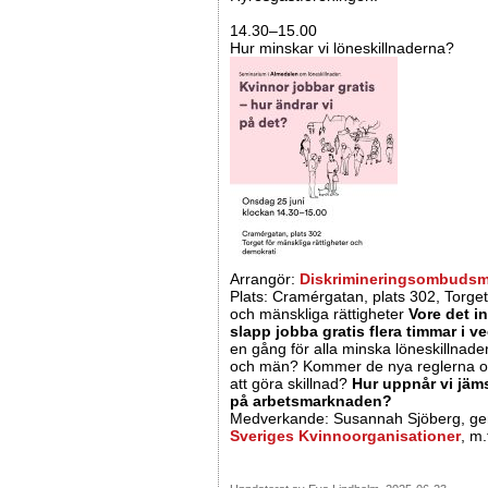
14.30–15.00
Hur minskar vi löneskillnaderna?
Arrangör:
Diskrimineringsombuds
Plats: Cramérgatan, plats 302, Torget
och mänskliga rättigheter
Vore det i
slapp jobba gratis flera timmar i 
en gång för alla minska löneskillnade
och män? Kommer de nya reglerna o
att göra skillnad?
Hur uppnår vi jäm
på arbetsmarknaden?
Medverkande: Susannah Sjöberg, gen
Sveriges Kvinnoorganisationer
, m.f