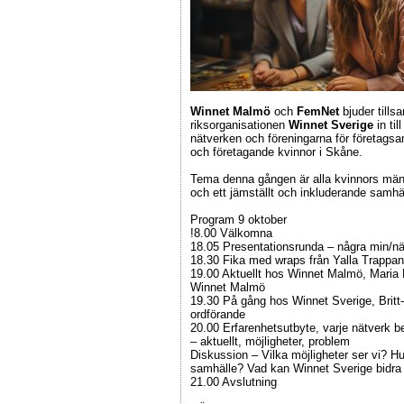
Winnet Malmö
och
FemNet
bjuder till
riksorganisationen
Winnet Sverige
in til
nätverken och föreningarna för företags
och företagande kvinnor i Skåne.
Tema denna gången är alla kvinnors mäns
och ett jämställt och inkluderande samhä
Program 9 oktober
!8.00 Välkomna
18.05 Presentationsrunda – några min/nä
18.30 Fika med wraps från Yalla Trappan
19.00 Aktuellt hos Winnet Malmö, Maria
Winnet Malmö
19.30 På gång hos Winnet Sverige, Britt
ordförande
20.00 Erfarenhetsutbyte, varje nätverk b
– aktuellt, möjligheter, problem
Diskussion – Vilka möjligheter ser vi? Hu
samhälle? Vad kan Winnet Sverige bidr
21.00 Avslutning