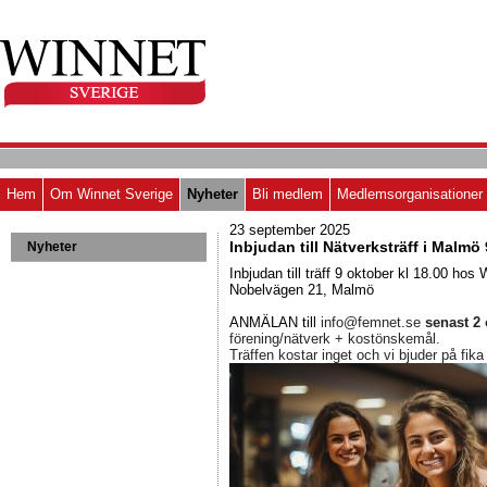
Hem
Om Winnet Sverige
Nyheter
Bli medlem
Medlemsorganisationer
23 september 2025
Inbjudan till Nätverksträff i Malmö 
Nyheter
Inbjudan till träff 9 oktober kl 18.00 ho
Nobelvägen 21, Malmö
ANMÄLAN till
info@femnet.se
senast 2
förening/nätverk + kostönskemål.
Träffen kostar inget och vi bjuder på fik