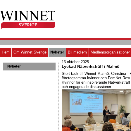
Hem
Om Winnet Sverige
Nyheter
Bli medlem
Medlemsorganisationer
13 oktober 2025
Lyckad Nätverksträff i Malmö
Nyheter
Stort tack till Winnet Malmö, Christina -
företagsamma kvinnor och FemNet Resu
Kvinnor för en inspirerande Nätverksträff
och engagerade diskussioner.