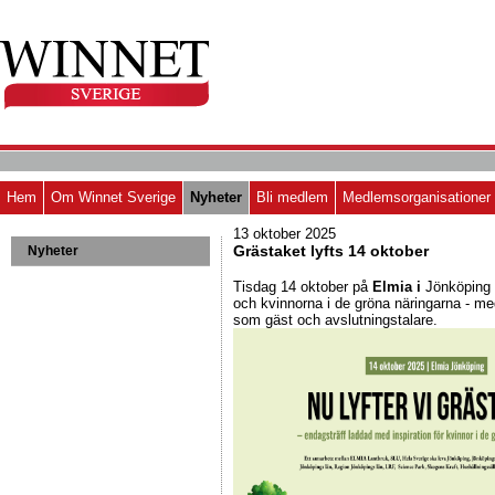
Hem
Om Winnet Sverige
Nyheter
Bli medlem
Medlemsorganisationer
13 oktober 2025
Grästaket lyfts 14 oktober
Nyheter
Tisdag 14 oktober på
Elmia i
Jönköping l
och kvinnorna i de gröna näringarna - me
som gäst och avslutningstalare.