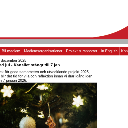
Bli medlem
Medlemsorganisationer
Projekt & rapporter
In English
Kon
 december 2025
d jul - Kansliet stängt till 7 jan
ck för goda samarbeten och utvecklande projekt 2025,
 blir det tid för vila och reflektion innan vi drar igång igen
n 7 januari 2026.