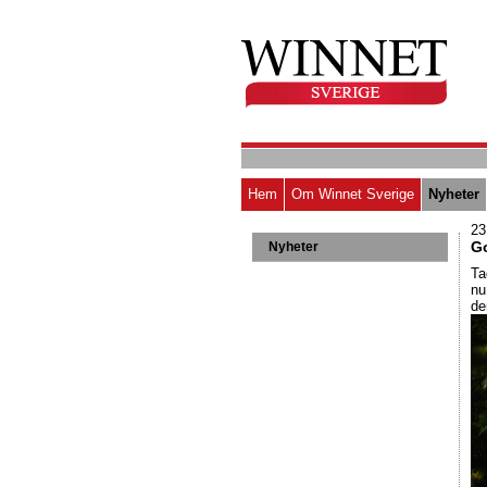
Hem
Om Winnet Sverige
Nyheter
23
Go
Nyheter
Ta
nu
de