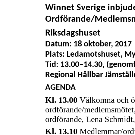
Winnet Sverige inbjuder
Ordförande/Medlemsm
Riksdagshuset
Datum: 18 oktober, 2017
Plats: Ledamotshuset, Myn
Tid: 13.00
–
14.30, (genomfo
Regional Hållbar Jämställ
AGENDA
Kl. 13.00
Välkomna och o
ordförande/medlemsmötet,
ordförande, Lena Schmidt,
Kl. 13.10
Medlemmar/ordfö