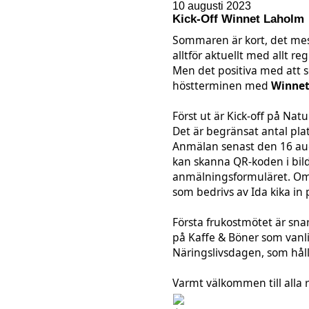
10 augusti 2023
Kick-Off Winnet Laholm
Sommaren är kort, det mes
alltför aktuellt med allt 
Men det positiva med att se
höstterminen med
Winnet
Först ut är Kick-off på Nat
Det är begränsat antal plats
Anmälan senast den 16 au
kan skanna QR-koden i bild
anmälningsformuläret. Om
som bedrivs av Ida kika in
Första frukostmötet är snar
på Kaffe & Böner som vanlig
Näringslivsdagen, som håll
Varmt välkommen till alla 