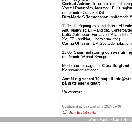
Gertrud Åström
, fil. dr h.c. och tidigar
Yoomi Renström
, ledamot i EU:s regi
ordförande Ovanåker (S)
Britt-Marie S Torstensson
, ordförande 
11.15: Utfrågning av kandidater i EU-vale
Anu Majkvist
, EP-kandidat, Centerparti
Lotta Johnsson
Fornarve EP-kandidat, 
Xx, EP-kandidat, Liberalerna (tbc)
Carina Ohlsson
, EP, Socialdemokratern
12.05:
Sammanfattning och avslutnin
ordförande Winnet Sverige
Moderator för dagen är
Clara Berglund
,
Kvinnoorganisationer
Anmäl dig senast 10 maj till info@wi
på plats eller digitalt.
Välkommen!
Uppdaterat av Eva Lindholm, 2024-05-06
Utskriftsvänlig sida
Winnet Sverige • Kansli: Norr