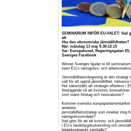
SEMINARIUM INFÖR EU-VALET: Vad gör
att
öka den ekonomiska jämställdheten?
När: måndag 13 maj 9.30-12.15
Var: Europahuset, Regeringsgatan 65, 
Sveriges Facebook
Winnet Sveriges bjuder in till seminariu
inom EU:s näringslivs- och arbetsmarkna
Jämställdhetsintegrering är den strateg
valt för att uppnå jämställdhet, inklusi
Hur säkerställs att strategin efterlevs i E
företagande så att kvinnors innovationer
som mäns företag och innovationer?
Kommer svenska europaparlamentariker v
ambitiös
jämställdhetsstrategi som innebär steg 
näringslivsområdet?
Vad görs för att ett kvinno- och jämställ
i EU:s landsbygdsutveckling och omställnin
högteknologiskt samhälle?