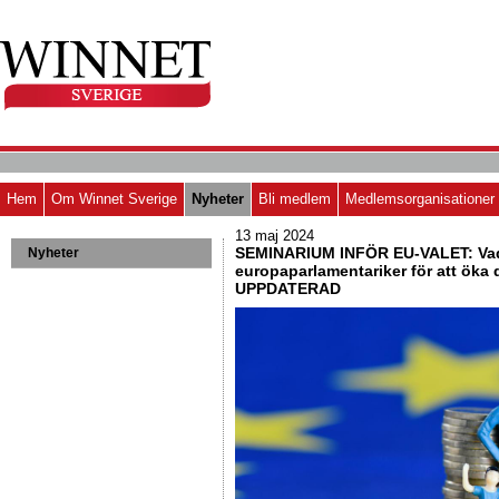
Hem
Om Winnet Sverige
Nyheter
Bli medlem
Medlemsorganisationer
13 maj 2024
SEMINARIUM INFÖR EU-VALET: Vad
Nyheter
europaparlamentariker för att öka
UPPDATERAD