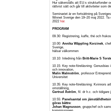
Hur säkerställs att EU:s strukturfonder 
rättvist sätt och går till aktiviteter som 
Seminariet är en fortsättning på Sverig
Winnet Sverige den 19–20 maj 2022. Ta 
2022
här.
PROGRAM
09.30: Registrering, kaffe, thé och frukost
10.00:
Annika Wäppling Korzinek
, che
Sverige,
hälsar välkommen
10.10: Inledning från
Britt-Marie S Tors
10.15: Key note-föreläsning: Genusbias i 
och innovation,
Malin Malmström
, professor Entrepren
Universitet
10.35: Key note-föreläsning: Kvinnors ar
omställning,
Gertrud Åström
, fil. dr h.c. och tidigar
10.55:
Panelsamtal om jämställdhetsin
göras bättre
:
Johan Magnusson
, gruppchef och samo
kommissionen,