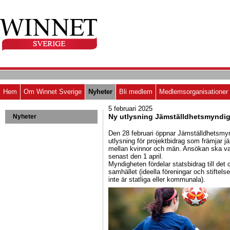
Hem
Om Winnet Sverige
Nyheter
Bli medlem
Medlemsorganisationer
5 februari 2025
Ny utlysning Jämställdhetsmyndi
Nyheter
Den 28 februari öppnar Jämställdhetsmy
utlysning för projektbidrag som främjar j
mellan kvinnor och män. Ansökan ska v
senast den 1 april.
Myndigheten fördelar statsbidrag till det c
samhället (ideella föreningar och stiftels
inte är statliga eller kommunala).